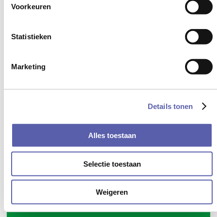
Voorkeuren
terug aan de slag.
Ik ervaar veel stress op het werk, hoe
Statistieken
ga ik hiermee om?
Ik twijfel of mijn huidige job nog een
Marketing
match is.
Details tonen
Alles toestaan
Selectie toestaan
Weigeren