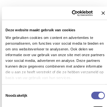
Ik ben werkgever / leidinggevende
Deze website maakt gebruik van cookies
We gebruiken cookies om content en advertenties te
Voor werknemers en
personaliseren, om functies voor social media te bieden en
werkzoekenden
om ons websiteverkeer te analyseren. Ook delen we
informatie over uw gebruik van onze site met onze partners
voor social media, adverteren en analyse. Deze partners
Terugkeren naar het werk of de juiste job
kunnen deze gegevens combineren met andere informatie
vinden kan uitdagend zijn. Problemen in je
die u aan ze heeft verstrekt of die ze hebben verzameld op
huidige functie kunnen je werkplezier
basis van uw gebruik van hun services.
verminderen. Dan kan een persoonlijke
aanpak de exacte ondersteuning bieden die je
Toestemmingsselectie
nodig hebt.
Noodzakelijk
Ik ben een lange tijd uit geweest en wil