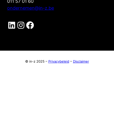
011 57 01 60
ondernemen@in-z.be
LinkedIn IN-Z Ondernemen
Instagram IN-Z Ondernemen
Facebook
© in-z 2025 –
Privacybeleid
–
Disclaimer