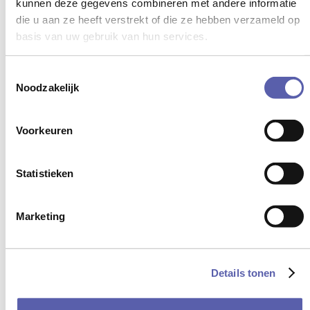
kunnen deze gegevens combineren met andere informatie
een loopbaancheque
.
die u aan ze heeft verstrekt of die ze hebben verzameld op
basis van uw gebruik van hun services.
Toestemmingsselectie
Noodzakelijk
Voorkeuren
Een praktische
Statistieken
ondersteuningsnood op je
huidige job?
Marketing
Dan is jobcoaching meer iets voor jou.
Details tonen
Jobcoaching