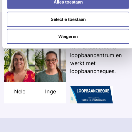
Alles toestaan
Selectie toestaan
Onze loopbaancoach
Weigeren
IN-Z is een erkend
loopbaancentrum en
werkt met
loopbaancheques.
Nele
Inge