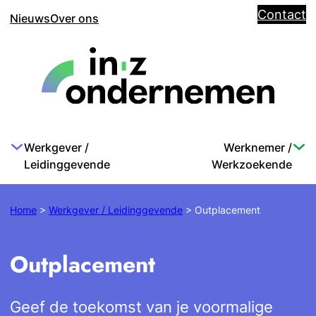
Contact
Nieuws
Over ons
Werkgever /
Werknemer /
Leidinggevende
Werkzoekende
Home
>
Werkgever / Leidinggevende
>
Outplacement
Outplacement
Geef de toekomst van je voormalige