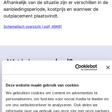
Afhankelijk van de situatie zijn er verschillen in de
aanbiedingsperiode, kostprijs en wanneer de
outplacement plaatsvindt.
Schematisch overzicht (.pdf, 49KB)
Wat is jouw verhaal?
We leren je graag kennen.
Deze website maakt gebruik van cookies
Een ruw idee of vraag? Neem hiernaast
We gebruiken cookies om content en advertenties te
vrijblijvend contact op, we zijn benieuwd wat
personaliseren, om functies voor social media te bieden en
we voor jou kunnen betekenen. Tot snel!
om ons websiteverkeer te analyseren. Ook delen we
"
Voornaam & naam
*
informatie over uw gebruik van onze site met onze partners