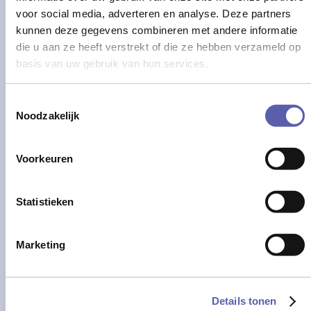
*
voor social media, adverteren en analyse. Deze partners
"
kunnen deze gegevens combineren met andere informatie
geeft
die u aan ze heeft verstrekt of die ze hebben verzameld op
vereiste
basis van uw gebruik van hun services.
velden
Bedrijf / Organisatie / Lokaal bestuur
aan
Toestemmingsselectie
Noodzakelijk
E-mail
*
Voorkeuren
Statistieken
Telefoon
Marketing
Details tonen