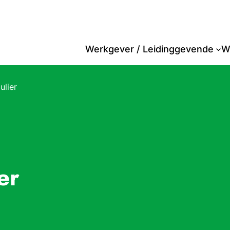
Werkgever / Leidinggevende
W
lier
er