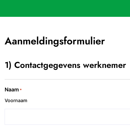
Aanmeldingsformulier
"
1) Contactgegevens werknemer
*
"
geeft
Naam
vereiste
*
velden
Voornaam
aan