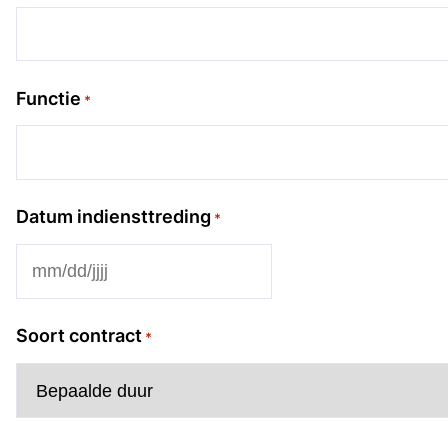
Functie
*
Datum indiensttreding
*
MM
slash
Soort contract
DD
*
slash
JJJJ