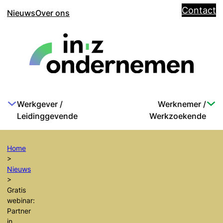
Contact
Nieuws
Over ons
Werkgever /
Werknemer /
Leidinggevende
Werkzoekende
Home
>
Nieuws
>
Gratis
webinar:
Partner
in