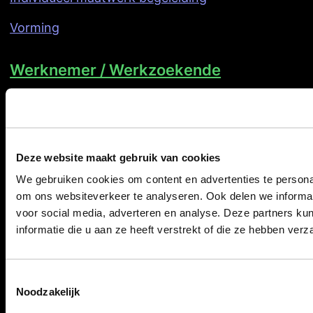
Vorming
Werknemer / Werkzoekende
Jobcoaching op de werkvloer
Loopbaanbegeleiding
Zoektocht naar werk
Deze website maakt gebruik van cookies
Terug aan het werk
We gebruiken cookies om content en advertenties te personal
om ons websiteverkeer te analyseren. Ook delen we informat
Nieuws
voor social media, adverteren en analyse. Deze partners 
Over ons
informatie die u aan ze heeft verstrekt of die ze hebben ver
Contact
Toestemmingsselectie
Noodzakelijk
Welzijnscampus 5 bus 11, 3600 Genk