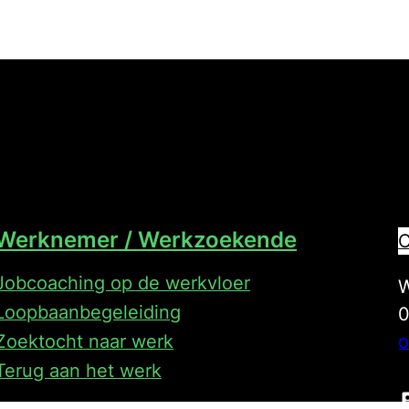
Werknemer / Werkzoekende
C
Jobcoaching op de werkvloer
W
Loopbaanbegeleiding
0
o
Zoektocht naar werk
Terug aan het werk
L