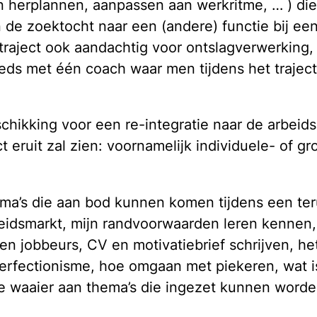
ven herplannen, aanpassen aan werkritme, … ) d
n de zoektocht naar een (andere) functie bij e
 traject ook aandachtig voor ontslagverwerking
ds met één coach waar men tijdens het traject
hikking voor een re-integratie naar de arbeids
eruit zal zien: voornamelijk individuele- of gro
hema’s die aan bod kunnen komen tijdens een te
arbeidsmarkt, mijn randvoorwaarden leren kennen
en jobbeurs, CV en motivatiebrief schrijven, he
rfectionisme, hoe omgaan met piekeren, wat is
 waaier aan thema’s die ingezet kunnen word